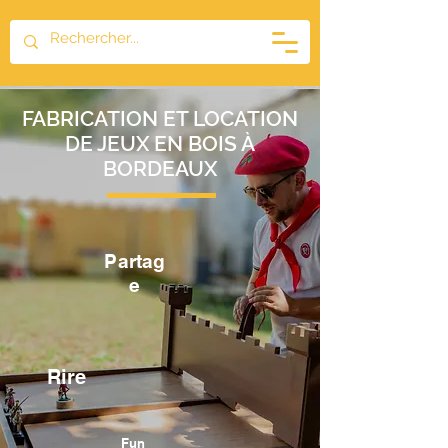
FABRICATION ET LOCATION
DE JEUX EN BOIS À
BORDEAUX
Partag
e
Rire
Fun