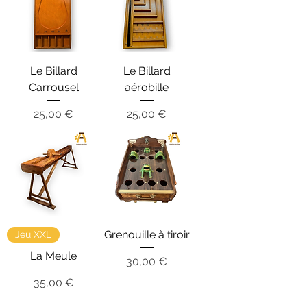
Le Billard
Le Billard
Carrousel
aérobille
Prix
Prix
25,00 €
25,00 €
Grenouille à tiroir
Jeu XXL
La Meule
Prix
30,00 €
Prix
35,00 €