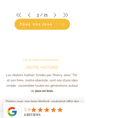
3
/
21
Tous nos jeux
Là où tout a commencé ...
NOTRE HISTOIRE
Les Ateliers Authier, fondés par Thierry, alias "Titi",
et son frère, maître ébéniste, sont nés d'une idée
simple : rassembler toutes les générations autour
de
jeux en bois
.
Thierry avec son âme d’enfant, souhaitait offrir des
moments conviviaux et amusants lors de
mariages, anniversaires ou autres évènements.
Ensemble, ils conçoivent des
jeux authentiques
,