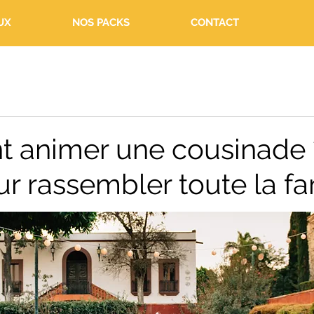
UX
NOS PACKS
CONTACT
animer une cousinade 
r rassembler toute la fa