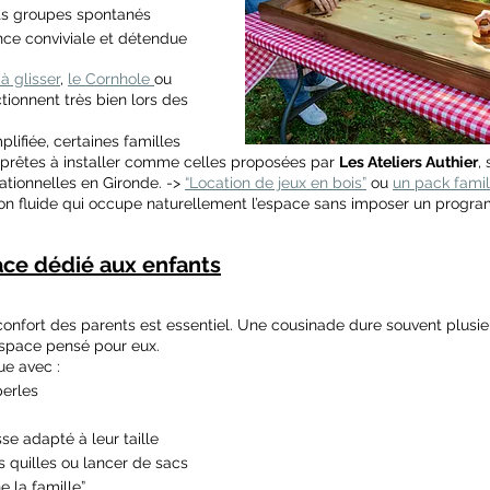
tits groupes spontanés
nce conviviale et détendue
 à glisser
, 
le Cornhole 
ou 
tionnent très bien lors des 
lifiée, certaines familles 
 prêtes à installer comme celles proposées par 
Les Ateliers Authier
,
ationnelles en Gironde. -> 
“Location de jeux en bois”
 ou 
un pack famil
on fluide qui occupe naturellement l’espace sans imposer un progra
ace dédié aux enfants
confort des parents est essentiel. Une cousinade dure souvent plusie
espace pensé pour eux.
ue avec :
perles
se adapté à leur taille
s quilles ou lancer de sacs
e la famille”