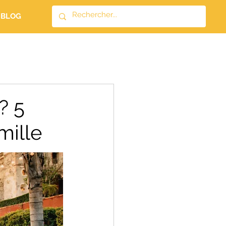
BLOG
? 5
mille