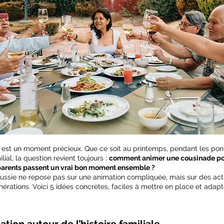
 est un moment précieux. Que ce soit au printemps, pendant les pont
al, la question revient toujours : 
comment animer une cousinade pou
parents passent un vrai bon moment ensemble ?
éussie ne repose pas sur une animation compliquée, mais sur des act
nérations. Voici 5 idées concrètes, faciles à mettre en place et adapt
tion autour de l’histoire familiale