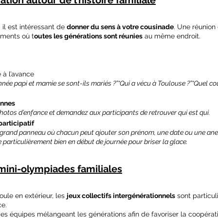
il est intéressant de 
donner du sens à votre cousinade
. Une réunion 
oments où t
outes les générations sont réunies
 au même endroit.
 à l’avance
nnée papi et mamie se sont-ils mariés ?”“Qui a vécu à Toulouse ?”“Quel cou
ennes
photos d’enfance et demandez aux participants de retrouver qui est qui.
articipatif
n grand panneau où chacun peut ajouter son prénom, une date ou une ane
particulièrement bien en début de journée pour briser la glace.
mini-olympiades familiales
ule en extérieur, les 
jeux collectifs intergénérationnels
 sont particu
ce.
 des équipes mélangeant les générations afin de favoriser la coopérat