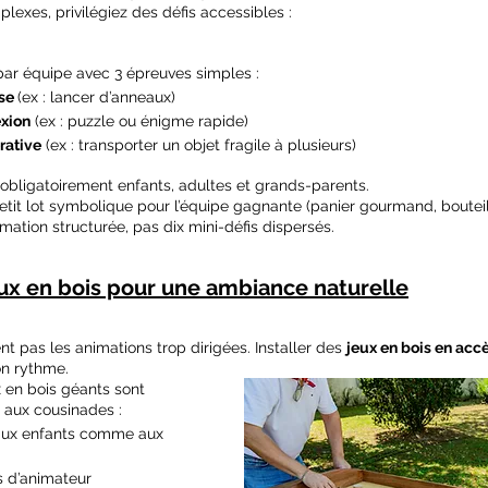
lexes, privilégiez des défis accessibles :
par équipe avec 3 épreuves simples :
se 
(ex : lancer d’anneaux)
exion
 (ex : puzzle ou énigme rapide)
rative
 (ex : transporter un objet fragile à plusieurs)
bligatoirement enfants, adultes et grands-parents.
tit lot symbolique pour l’équipe gagnante (panier gourmand, bouteil
imation structurée, pas dix mini-défis dispersés.
jeux en bois pour une ambiance naturelle
nt pas les animations trop dirigées. Installer des 
jeux en bois en accè
on rythme.
x en bois géants sont 
 aux cousinades :
 aux enfants comme aux 
s d’animateur