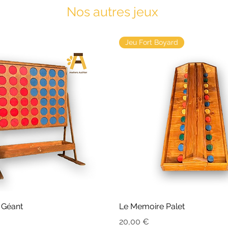
Nos autres jeux
Jeu Fort Boyard
 Géant
Le Memoire Palet
Prix
20,00 €