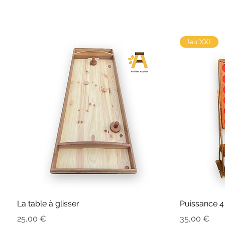
Jeu XXL
La table à glisser
Puissance 4
Prix
Prix
25,00 €
35,00 €