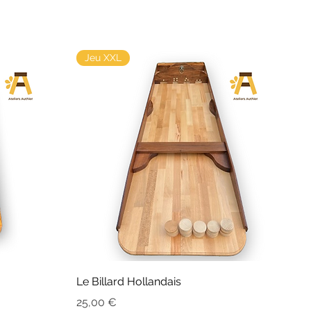
Jeu XXL
Le Billard Hollandais
Prix
25,00 €