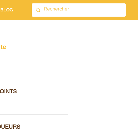
BLOG
nte
OINTS
OUEURS