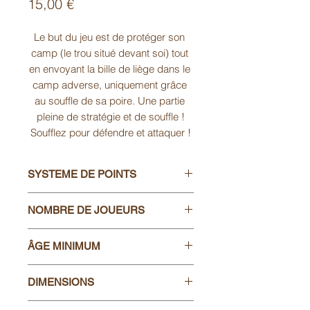
Prix
15,00 €
Le but du jeu est de protéger son 
camp (le trou situé devant soi) tout 
en envoyant la bille de liège dans le 
camp adverse, uniquement grâce 
au souffle de sa poire. Une partie 
pleine de stratégie et de souffle !

Soufflez pour défendre et attaquer !
SYSTEME DE POINTS
Chaque bille logée dans un trou
NOMBRE DE JOUEURS
compte un point perdant au joueur
qui l'a reçue. Celui-ci lance alors la
2-4
bille sur le jeu et la partie continue.
ÂGE MINIMUM
Fin de la partie: Le gagnant est celui
À partir de 6 ans
qui aura donc marqué le moins de
DIMENSIONS
points.
53X53