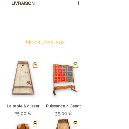
LIVRAISON
À venir récupérer sur place ou
service le livraison en supplément
Nos autres jeux
La table à glisser
Puissance 4 Géant
Prix
Prix
25,00 €
35,00 €